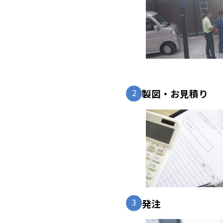
2
製図・お見積り
3
発注