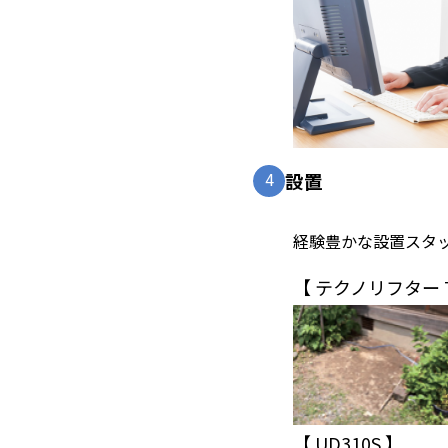
4
設置
経験豊かな設置スタ
【 テクノリフター T
【 UD310S 】