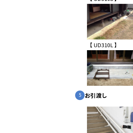
【 UD310L 】
5
お引渡し