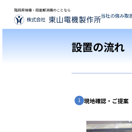
階段昇降機・段差解消機のことなら
当社の強み
取
設置の流れ
1
現地確認・ご提案