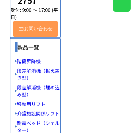
2757
受付: 9:00 ～ 17:00 (平
日)
お問い合わせ
製品一覧
階段昇降機
段差解消機（据え置
き型）
段差解消機（埋め込
み型）
移動用リフト
介護施設関係リフト
耐震ベッド（シェル
ター）