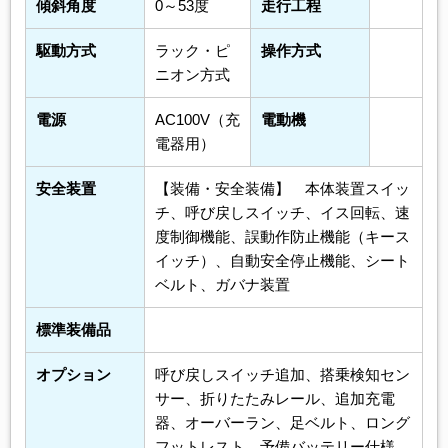
傾斜角度
0～53度
走行工程
駆動方式
ラック・ピ
操作方式
ニオン方式
電源
AC100V（充
電動機
電器用）
安全装置
【装備・安全装備】 本体装置スイッ
チ、呼び戻しスイッチ、イス回転、速
度制御機能、誤動作防止機能（キース
イッチ）、自動安全停止機能、シート
ベルト、ガバナ装置
標準装備品
オプション
呼び戻しスイッチ追加、搭乗検知セン
サー、折りたたみレール、追加充電
器、オーバーラン、足ベルト、ロング
フットレスト、予備バッテリー仕様