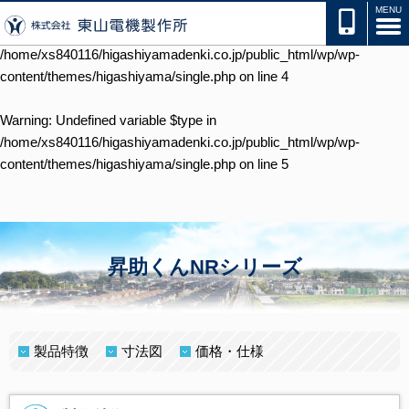
Warning
: Undefined variable $type in
/home/xs840116/higashiyamadenki.co.jp/public_html/wp/wp-
content/themes/higashiyama/single.php
on line
4
Warning
: Undefined variable $type in
/home/xs840116/higashiyamadenki.co.jp/public_html/wp/wp-
content/themes/higashiyama/single.php
on line
5
昇助くんNRシリーズ
製品特徴
寸法図
価格・仕様